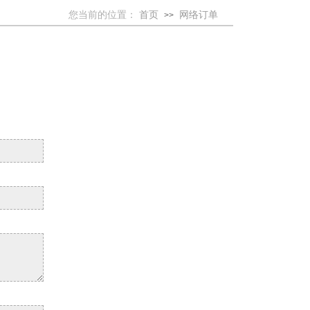
您当前的位置：
首页
网络订单
>>