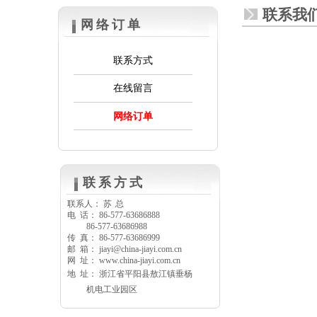
联系我
.
网络订单
联系方式
在线留言
网络订单
.
联系方式
联系人：
苏总
电 话： 86-577-63686888
86-577-63686988
传 真： 86-577-63686999
邮 箱： jiayi@china-jiayi.com.cn
网 址： www.china-jiayi.com.cn
地 址： 浙江省平阳县敖江镇垂杨
机电工业园区