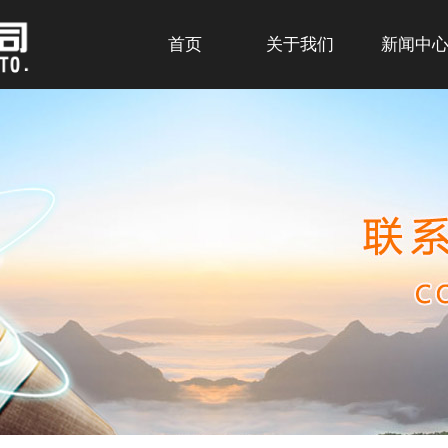
首页
关于我们
新闻中